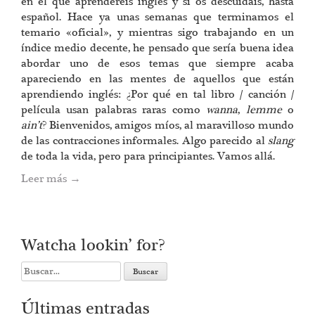
en el que aprenderéis inglés y si os descuidáis, hasta
español. Hace ya unas semanas que terminamos el
temario «oficial», y mientras sigo trabajando en un
índice medio decente, he pensado que sería buena idea
abordar uno de esos temas que siempre acaba
apareciendo en las mentes de aquellos que están
aprendiendo inglés: ¿Por qué en tal libro / canción /
película usan palabras raras como
wanna
,
lemme
o
ain’t
? Bienvenidos, amigos míos, al maravilloso mundo
de las contracciones informales. Algo parecido al
slang
de toda la vida, pero para principiantes. Vamos allá.
Leer más
→
Watcha lookin’ for?
Search
for:
Últimas entradas