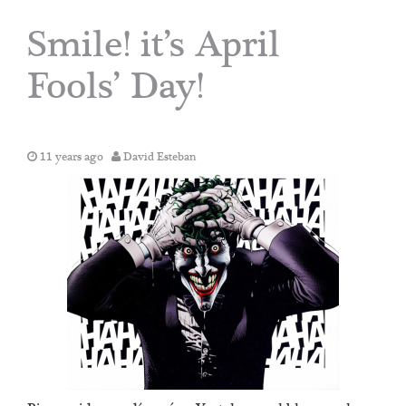
Smile! it’s April
Fools’ Day!
11 years ago
David Esteban