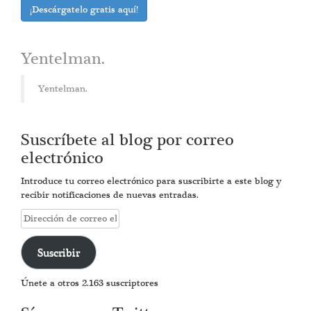
¡Descárgatelo gratis aquí!
Yentelman.
Yentelman.
Suscríbete al blog por correo
electrónico
Introduce tu correo electrónico para suscribirte a este blog y
recibir notificaciones de nuevas entradas.
Dirección
de
correo
Suscribir
electrónico
Únete a otros 2.163 suscriptores