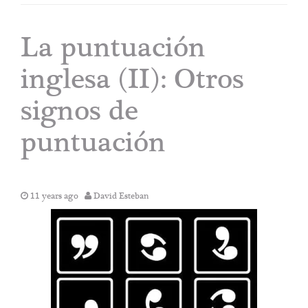
La puntuación
inglesa (II): Otros
signos de
puntuación
11 years ago
David Esteban