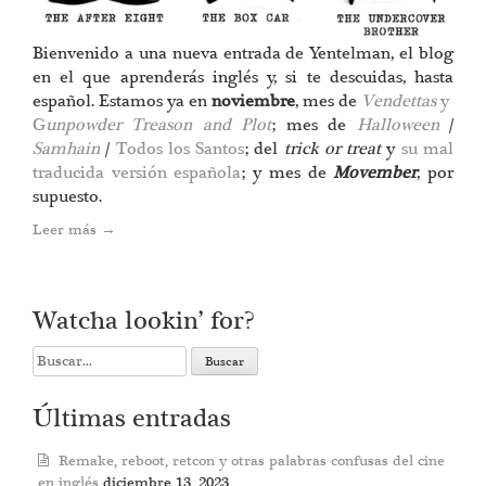
Bienvenido a una nueva entrada de Yentelman, el blog
en el que aprenderás inglés y, si te descuidas, hasta
español. Estamos ya en
noviembre
, mes de
Vendettas
y
G
unpowder Treason and Plot
; mes de
Halloween
/
Samhain
/
Todos los Santos
; del
trick or treat
y
su mal
traducida versión española
; y mes de
Movember
, por
supuesto.
Leer más
→
Watcha lookin’ for?
Search
for:
Últimas entradas
Remake, reboot, retcon y otras palabras confusas del cine
en inglés
diciembre 13, 2023