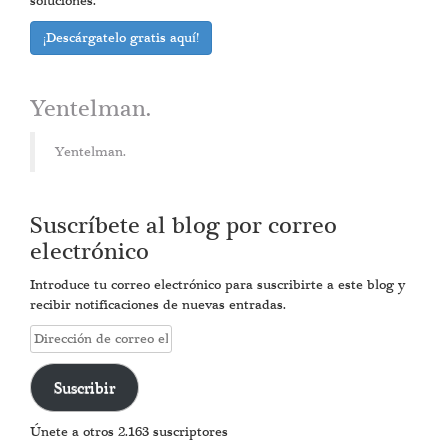
soluciones.
¡Descárgatelo gratis aquí!
Yentelman.
Yentelman.
Suscríbete al blog por correo
electrónico
Introduce tu correo electrónico para suscribirte a este blog y
recibir notificaciones de nuevas entradas.
Dirección
de
correo
Suscribir
electrónico
Únete a otros 2.163 suscriptores