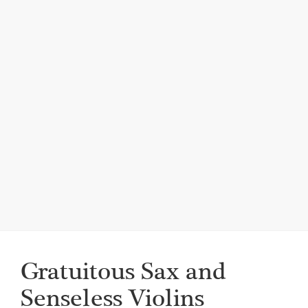
i
g
a
t
i
o
n
Gratuitous Sax and
Senseless Violins