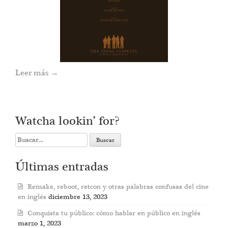
Leer más
→
Watcha lookin’ for?
Search
for:
Últimas entradas
Remake, reboot, retcon y otras palabras confusas del cine
en inglés
diciembre 13, 2023
Conquista tu público: cómo hablar en público en inglés
marzo 1, 2023