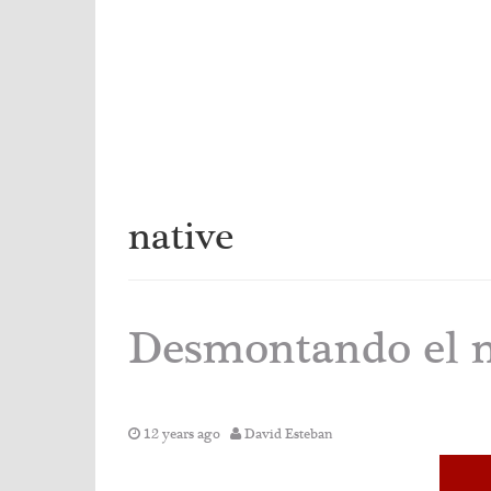
native
Desmontando el mi
12 years ago
David Esteban