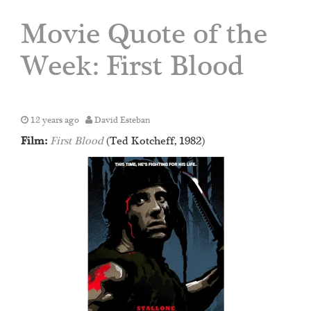
Movie Quote of the
Week: First Blood
12 years ago
David Esteban
Film:
First Blood
(Ted Kotcheff, 1982)