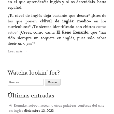
en el que aprenderéis inglés y, si os descuidáis, hasta
español.
¿Tu nivel de inglés deja bastante que desear? ¿Eres de
los que ponen
«Nivel de inglés: medio»
en los
currículums? ¿Te sientes identificado con chistes
como
estos?
¿Crees, como canta
El Reno Renardo
, que “has
sido siempre un zoquete en inglés, pues sólo sabes
decir
no
y
yes
”?
Leer más
→
Watcha lookin’ for?
Search
for:
Últimas entradas
Remake, reboot, retcon y otras palabras confusas del cine
en inglés
diciembre 13, 2023