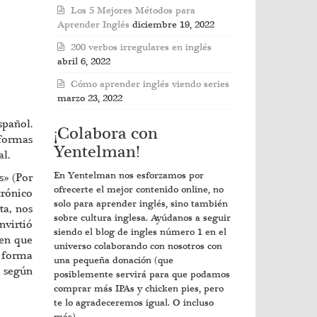
Los 5 Mejores Métodos para
Aprender Inglés
diciembre 19, 2022
200 verbos irregulares en inglés
abril 6, 2022
Cómo aprender inglés viendo series
marzo 23, 2022
spañol.
¡Colabora con
 formas
Yentelman!
l.
En Yentelman nos esforzamos por
s» (Por
ofrecerte el mejor contenido online, no
trónico
solo para aprender inglés, sino también
ta, nos
sobre cultura inglesa. Ayúdanos a seguir
nvirtió
siendo el blog de ingles número 1 en el
en que
universo colaborando con nosotros con
 forma
una pequeña donación (que
s según
posiblemente servirá para que podamos
comprar más IPAs y chicken pies, pero
te lo agradeceremos igual. O incluso