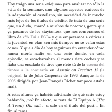
Hoy traigo una serie «viejuna» para analizar no sólo la
«cita de la semana», sino algunos aspectos curiosos de
la adaptación al castellano, sin necesidad de ir mucho
más lejos de los títulos de crédito. Se trata de una serie
que, sin duda, marcó a muchos de nosotros, gente que
ya pasamos de los «taytantos», que nos compramos el
libro de «
Yo Fui a EGB
» y que empezamos a criticar a
la juventud en plan «en mis tiempos no se veían estas
cosas». Y que a día de hoy seguimos sin entender cómo
nunca moría nadie en una serie donde, en cada
episodio, se escacharraban al menos siete coches y se
liaba una ensalada de tiros que ríete tú de la
escena del
tiroteo a la comisaría
en
Assault on Precinct 13
(
la
original
, la de John Carpenter de 1976. Aunque
la de
2005
dirigida por Jean-François Richet tampoco estaba
mal).
A estas alturas ya habréis adivinado de qué serie estoy
hablando, ¿no? En efecto, se trata de El Equipo A (
The
A Team
).
Oh, wait
… si sale en el título del post… En
fin, al tema.