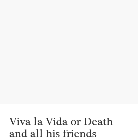
i
g
a
t
i
o
n
Viva la Vida or Death
and all his friends