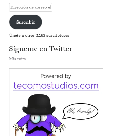
Dirección
de
correo
Suscribir
electrónico
Únete a otros 2.163 suscriptores
Sígueme en Twitter
Mis tuits