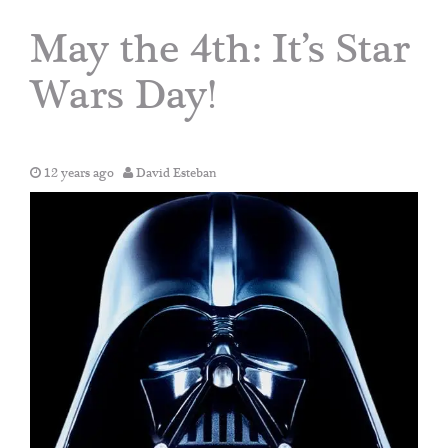
May the 4th: It’s Star
Wars Day!
12 years ago
David Esteban