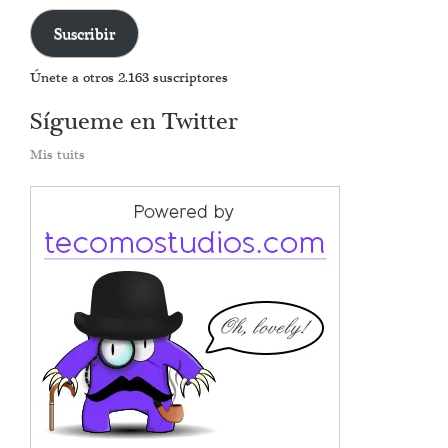
de
correo
Suscribir
electrónico
Únete a otros 2.163 suscriptores
Sígueme en Twitter
Mis tuits