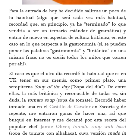
Para la entrada de hoy he decidido salirme un poco de
lo habitual (algo que será cada vez más habitual,
recordad que, en principio, ya he “terminado” lo que
vendría a ser un temario estándar de gramática) y
entrar de nuevo en aspectos de cultura británica, en este
caso en lo que respecta a la gastronomía (sí, se pueden
poner las palabras “gastronomía” y “británica” en una
misma frase, no os creáis todos los mitos que corren
por ahí).
El caso es que el otro día recordé lo habitual que es en
UK tener en sus menús, como primer plato, una
sempiterna
Soup of the day
(“Sopa del día”). De entre
ellas, la más británica y reconocible de todas es, sin
duda, la
tomato soup
(sopa de tomate). Recordé haber
tomado una en el
Castillo de Cawdor
en Escocia y, de
repente, me entraron ganas de hacer una, así que
busqué en internet y me decanté por esta receta del
popular chef
Jamie Oliver
,
tomato soup with basil
(sopa de tomate con albahaca), cuya versión
made in