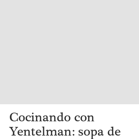
i
g
a
t
i
o
n
Cocinando con
Yentelman: sopa de