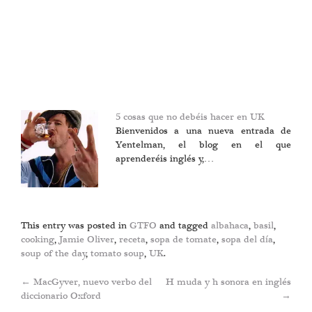
5 cosas que no debéis hacer en UK
Bienvenidos a una nueva entrada de
Yentelman, el blog en el que
aprenderéis inglés y,…
This entry was posted in
GTFO
and tagged
albahaca
,
basil
,
cooking
,
Jamie Oliver
,
receta
,
sopa de tomate
,
sopa del día
,
soup of the day
,
tomato soup
,
UK
.
Post
←
MacGyver, nuevo verbo del
H muda y h sonora en inglés
diccionario Oxford
→