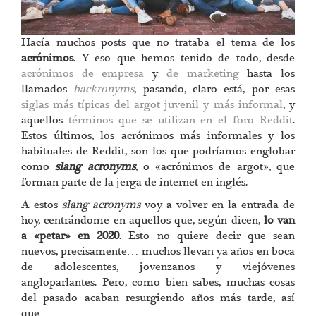
Hacía muchos posts que no trataba el tema de los
acrónimos
. Y eso que hemos tenido de todo, desde
acrónimos de empresa
y
de marketing
hasta los
llamados
backronyms
, pasando, claro está, por esas
siglas más típicas del argot juvenil y más informal
, y
aquellos
términos que se utilizan en el foro Reddit
.
Estos últimos, los acrónimos más informales y los
habituales de Reddit, son los que podríamos englobar
como
slang acronyms
, o «acrónimos de argot», que
forman parte de la jerga de internet en inglés.
A estos
slang acronyms
voy a volver en la entrada de
hoy, centrándome en aquellos que, según dicen,
lo van
a «petar» en 2020
. Esto no quiere decir que sean
nuevos, precisamente… muchos llevan ya años en boca
de adolescentes, jovenzanos y viejóvenes
angloparlantes. Pero, como bien sabes, muchas cosas
del pasado acaban resurgiendo años más tarde, así
que…