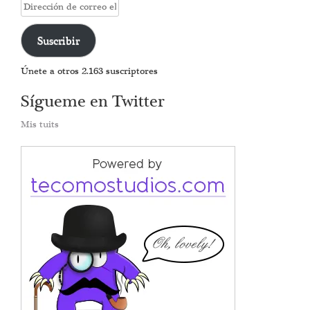
Dirección
de
correo
Suscribir
electrónico
Únete a otros 2.163 suscriptores
Sígueme en Twitter
Mis tuits