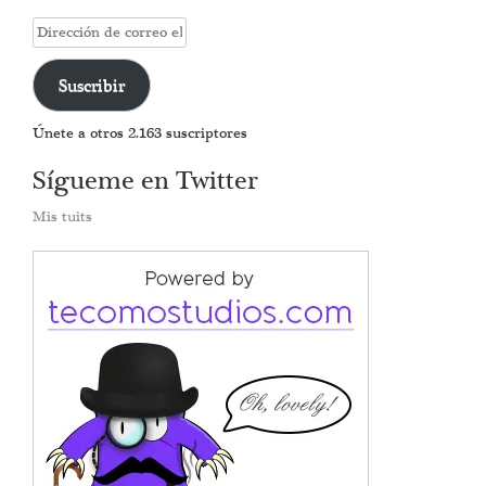
Dirección
de
correo
Suscribir
electrónico
Únete a otros 2.163 suscriptores
Sígueme en Twitter
Mis tuits