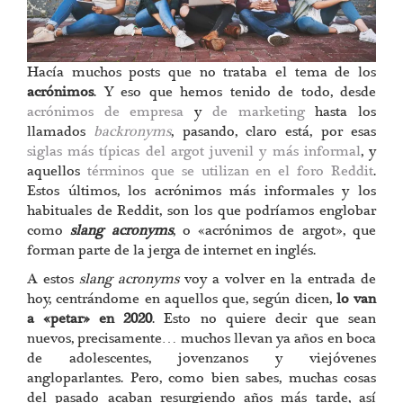
Hacía muchos posts que no trataba el tema de los
acrónimos
. Y eso que hemos tenido de todo, desde
acrónimos de empresa
y
de marketing
hasta los
llamados
backronyms
, pasando, claro está, por esas
siglas más típicas del argot juvenil y más informal
, y
aquellos
términos que se utilizan en el foro Reddit
.
Estos últimos, los acrónimos más informales y los
habituales de Reddit, son los que podríamos englobar
como
slang acronyms
, o «acrónimos de argot», que
forman parte de la jerga de internet en inglés.
A estos
slang acronyms
voy a volver en la entrada de
hoy, centrándome en aquellos que, según dicen,
lo van
a «petar» en 2020
. Esto no quiere decir que sean
nuevos, precisamente… muchos llevan ya años en boca
de adolescentes, jovenzanos y viejóvenes
angloparlantes. Pero, como bien sabes, muchas cosas
del pasado acaban resurgiendo años más tarde, así