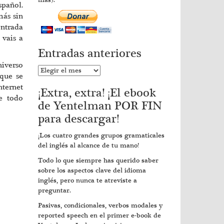
más).
spañol.
más sin
entrada
i vais a
Entradas anteriores
niverso
Entradas
 que se
anteriores
nternet
¡Extra, extra! ¡El ebook
e todo
de Yentelman POR FIN
para descargar!
¡Los cuatro grandes grupos gramaticales
del inglés al alcance de tu mano!
Todo lo que siempre has querido saber
sobre los aspectos clave del idioma
inglés, pero nunca te atreviste a
preguntar.
Pasivas, condicionales, verbos modales y
reported speech en el primer e-book de