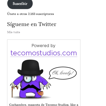
correo
Suscribir
electrónico
Únete a otros 2.163 suscriptores
Sígueme en Twitter
Mis tuits
Cochambre, mascota de Tecomo Studios, like a