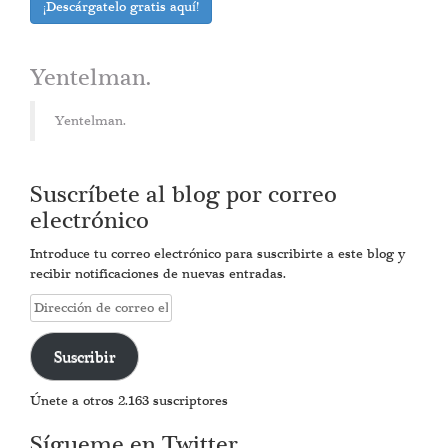
¡Descárgatelo gratis aquí!
Yentelman.
Yentelman.
Suscríbete al blog por correo
electrónico
Introduce tu correo electrónico para suscribirte a este blog y
recibir notificaciones de nuevas entradas.
Dirección
de
correo
Suscribir
electrónico
Únete a otros 2.163 suscriptores
Sígueme en Twitter