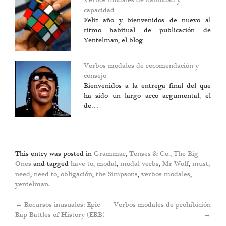
Verbos modales de habilidad y
capacidad
Feliz año y bienvenidos de nuevo al
ritmo habitual de publicación de
Yentelman, el blog…
Verbos modales de recomendación y
consejo
Bienvenidos a la entrega final del que
ha sido un largo arco argumental, el
de…
This entry was posted in
Grammar
,
Tenses & Co.
,
The Big
Ones
and tagged
have to
,
modal
,
modal verbs
,
Mr Wolf
,
must
,
need
,
need to
,
obligación
,
the Simpsons
,
verbos modales
,
yentelman
.
Post
←
Recursos inusuales: Epic
Verbos modales de prohibición
Rap Battles of History (ERB)
→