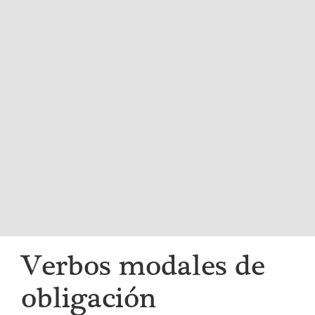
i
g
a
t
i
o
n
Verbos modales de
obligación