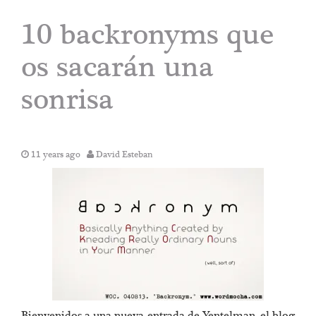
10 backronyms que
os sacarán una
sonrisa
11 years ago
David Esteban
Bienvenidos a una nueva entrada de Yentelman, el blog