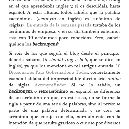
en el que aprenderéis inglés y, si os descuidáis, hasta
español. A estas alturas, todos sabréis que la palabra
«acrónimo» (
acronym
en inglés) es sinónimo de
«siglas».
La entrada de la semana pasada
trataba de los
acrónimos de empresa, y en su día también colgamos
esta
con 10 acrónimos poco conocidos. Pero, ¿sabéis
qué son los
backronyms
?
Si sois de los que seguís el blog desde el principio,
debería sonaros (
it should ring a bell
, que se dice en
inglés), ya que los mencioné en mi antigua entrada,
10
Diccionarios Para Gobernarlos a Todos
, concretamente
cuando hablaba del imprescindible diccionario
online
de siglas,
Acronymfinder
. Si no lo sabéis, un
backronym,
o
retroacrónimo
en español, se diferencia
de un acrónimo en que, en este caso, no se forma la
sigla a partir de una serie de palabras, sino al revés: se
parte de una palabra determinada y se crea un
acrónimo que encaje con ella, normalmente con la
intención de que resulte gracioso o curioso por diversos