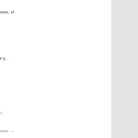
man, el
s y,…
n
,
ciones
→