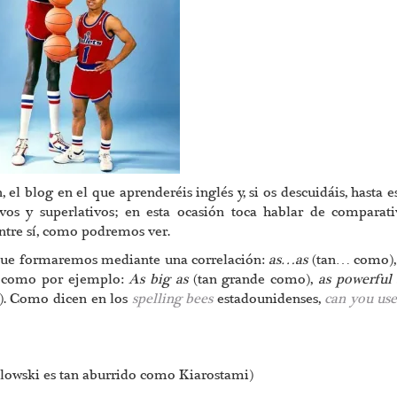
l blog en el que aprenderéis inglés y, si os descuidáis, hasta e
os y superlativos; en esta ocasión toca hablar de comparat
ntre sí, como podremos ver.
que formaremos mediante una correlación:
as…as
(tan… como), 
s, como por ejemplo:
As big as
(tan grande como),
as powerful
). Como dicen en los
spelling bees
estadounidenses,
can you use 
slowski es tan aburrido como Kiarostami)