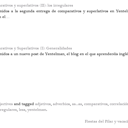
ativos y superlativos (II): los irregulares
nidos a la segunda entrega de comparativos y superlativos en Yentel
n el…
ativos y Superlativos (I): Generalidades
nidos a un nuevo post de Yentelman, el blog en el que aprenderéis inglé
ectives
and tagged
adjetivos
,
adverbios
,
as...as
,
comparativos
,
correlació
rregulares
,
less
,
yentelman
.
Fiestas del Pilar y vaca