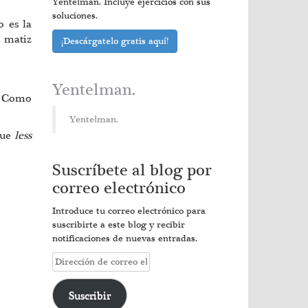
Yentelman. Incluye ejercicios con sus
soluciones.
o es la
e matiz
¡Descárgatelo gratis aquí!
Yentelman.
e. Como
Yentelman.
que
less
Suscríbete al blog por
correo electrónico
Introduce tu correo electrónico para
suscribirte a este blog y recibir
notificaciones de nuevas entradas.
Dirección
de
correo
Suscribir
electrónico