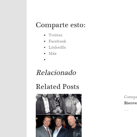
Comparte esto:
Twitter
Facebook
LinkedIn
Más
Relacionado
Related Posts
Compar
Bienve
…