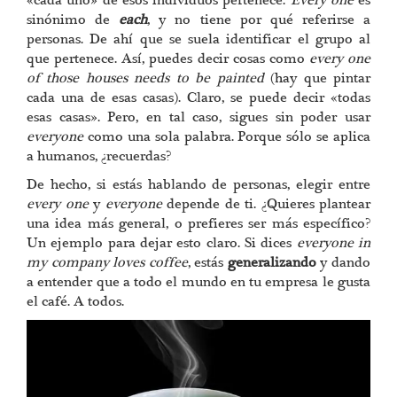
«cada uno» de esos individuos pertenece.
Every one
es
sinónimo de
each
, y no tiene por qué referirse a
personas. De ahí que se suela identificar el grupo al
que pertenece. Así, puedes decir cosas como
every one
of those houses needs to be painted
(hay que pintar
cada una de esas casas). Claro, se puede decir «todas
esas casas». Pero, en tal caso, sigues sin poder usar
everyone
como una sola palabra. Porque sólo se aplica
a humanos, ¿recuerdas?
De hecho, si estás hablando de personas, elegir entre
every one
y
everyone
depende de ti. ¿Quieres plantear
una idea más general, o prefieres ser más específico?
Un ejemplo para dejar esto claro. Si dices
everyone in
my company loves coffee
, estás
generalizando
y dando
a entender que a todo el mundo en tu empresa le gusta
el café. A todos.