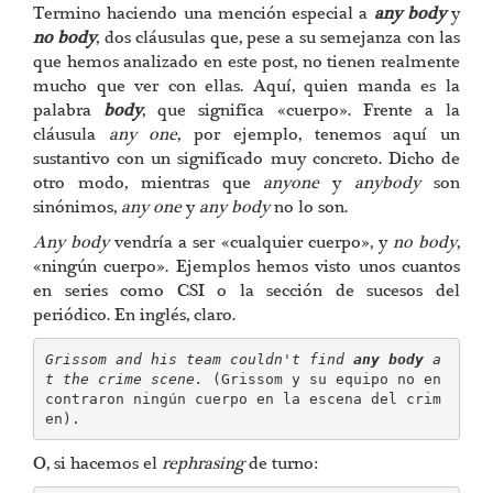
Termino haciendo una mención especial a
any body
y
no body
, dos cláusulas que, pese a su semejanza con las
que hemos analizado en este post, no tienen realmente
mucho que ver con ellas. Aquí, quien manda es la
palabra
body
, que significa «cuerpo». Frente a la
cláusula
any one
, por ejemplo, tenemos aquí un
sustantivo con un significado muy concreto. Dicho de
otro modo, mientras que
anyone
y
anybody
son
sinónimos,
any one
y
any body
no lo son.
Any body
vendría a ser «cualquier cuerpo», y
no body
,
«ningún cuerpo». Ejemplos hemos visto unos cuantos
en series como CSI o la sección de sucesos del
periódico. En inglés, claro.
Grissom and his team couldn't find 
any body 
a
t the crime scene.
 (Grissom y su equipo no en
contraron ningún cuerpo en la escena del crim
en).
O, si hacemos el
rephrasing
de turno: