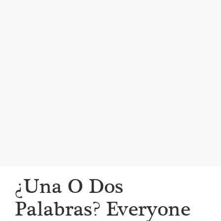
i
g
a
t
i
o
n
¿Una O Dos
Palabras? Everyone