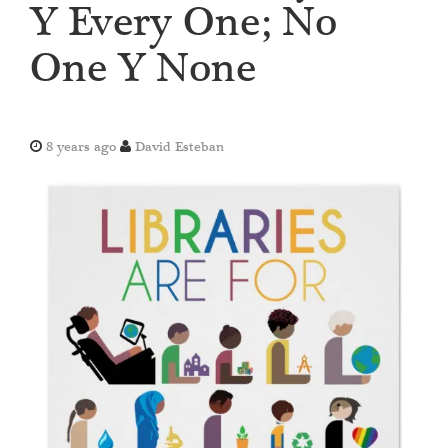
Y Every One; No
One Y None
8 years ago
David Esteban