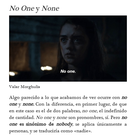
No One
y
None
Valar Morghulis
Algo parecido a lo que acabamos de ver ocurre con
no
one
y
none.
Con la diferencia, en primer lugar, de que
en este caso es el de dos palabras,
no one
, el indefinido
de cantidad.
No one
y
none
son pronombres, sí. Pero
no
one
es sinónimo de
nobody
, se aplica únicamente a
personas, y se traduciría como «nadie».