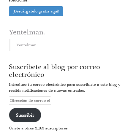
soluciones.
¡Descárgatelo gratis aquí!
Yentelman.
Yentelman.
Suscríbete al blog por correo
electrónico
Introduce tu correo electrónico para suscribirte a este blog y
recibir notificaciones de nuevas entradas.
Dirección
de
correo
Suscribir
electrónico
Únete a otros 2.163 suscriptores