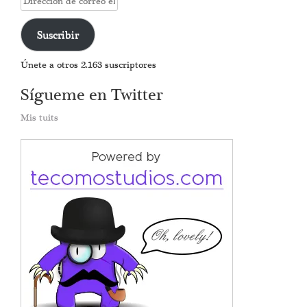
de
correo
Suscribir
electrónico
Únete a otros 2.163 suscriptores
Sígueme en Twitter
Mis tuits