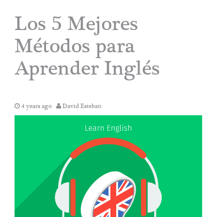
Los 5 Mejores
Métodos para
Aprender Inglés
4 years ago
David Esteban