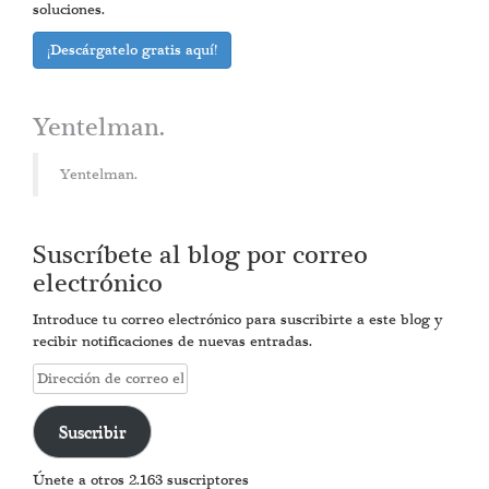
soluciones.
¡Descárgatelo gratis aquí!
Yentelman.
Yentelman.
Suscríbete al blog por correo
electrónico
Introduce tu correo electrónico para suscribirte a este blog y
recibir notificaciones de nuevas entradas.
Dirección
de
correo
Suscribir
electrónico
Únete a otros 2.163 suscriptores