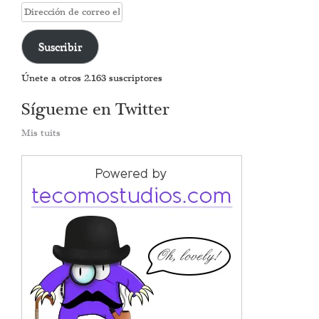
Dirección
de
correo
Suscribir
electrónico
Únete a otros 2.163 suscriptores
Sígueme en Twitter
Mis tuits