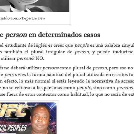
 hablo como Pepe Le Pew
de
person
en determinados casos
l estudiante de inglés es creer que
people
es una palabra singu
es también el plural irregular de
person
, y puede traducirs
utilizar
persons
? NO.
és no deberá utilizar
persons
como plural de
person
, pero eso no
que
persons
es la forma habitual del plural utilizada en escritos f
 En efecto, lo más normal si estás leyendo la normativa de acces
e no se refieran a las personas como
people
, sino como
persons
arse fuera de estos contextos como habitual, lo que no sería de ex