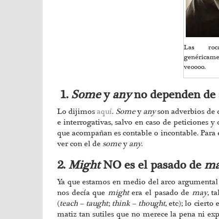
Las roca
genéricame
veoooo.
1.
Some
y
any
no dependen de si
Lo dijimos
aquí
.
Some
y
any
son adverbios de 
e interrogativas, salvo en caso de peticiones 
que acompañan es contable o incontable. Para 
ver con el de
some
y
any
.
2.
Might
NO es el pasado de
m
Ya que estamos en medio del arco argumental
nos decía que
might
era el pasado de
may
, t
(
teach – taught
;
think – thought
, etc); lo cierto
matiz tan sutiles que no merece la pena ni exp