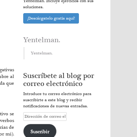
Yentelman. Incluye ejercicios con sus
soluciones.
¡Descárgatelo gratis aquí!
Yentelman.
Yentelman.
gativas
Suscríbete al blog por
mbre al
correo electrónico
ada que
Introduce tu correo electrónico para
suscribirte a este blog y recibir
notificaciones de nuevas entradas.
tivo se
Dirección
 verbos
de
cias de
correo
Suscribir
or mi).
electrónico