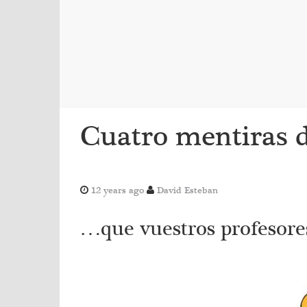
Cuatro mentiras 
12 years ago
David Esteban
…que vuestros profesores