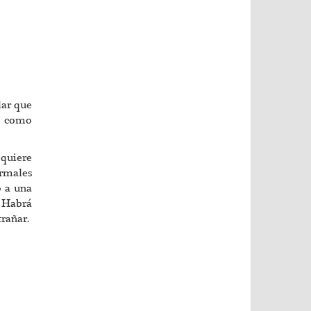
lar que
e como
 quiere
ormales
o a una
. Habrá
trañar.