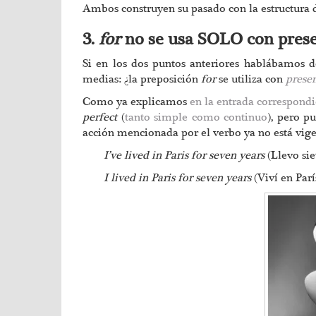
Ambos construyen su pasado con la estructura d
3.
for
no se usa SOLO con prese
Si en los dos puntos anteriores hablábamos d
medias: ¿la preposición
for
se utiliza con
presen
Como ya explicamos
en la entrada correspond
perfect
(
tanto simple como continuo
), pero p
acción mencionada por el verbo ya no está vige
I’ve lived in Paris for seven years
(Llevo sie
I lived in Paris for seven years
(Viví en Parí