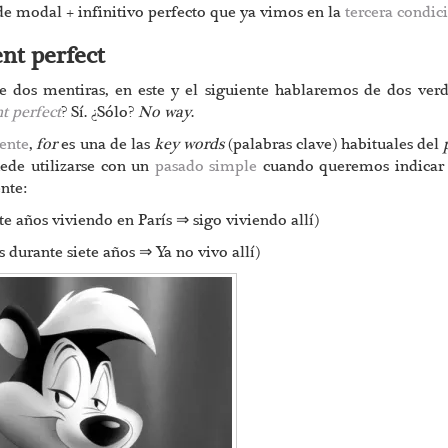
e modal + infinitivo perfecto que ya vimos en la
tercera condic
nt perfect
e dos mentiras, en este y el siguiente hablaremos de dos ver
t perfect
? Sí. ¿Sólo?
No way
.
iente
,
for
es una de las
key words
(palabras clave) habituales del
uede utilizarse con un
pasado simple
cuando queremos indicar 
nte:
te años viviendo en París ⇒ sigo viviendo allí)
s durante siete años ⇒ Ya no vivo allí)