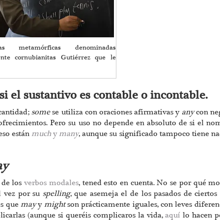
s metamórficas denominadas
nte cornubianitas Gutiérrez que le
 el sustantivo es contable o incontable.
cantidad;
some
se utiliza con oraciones afirmativas y
any
con ne
y ofrecimientos. Pero su uso no depende en absoluto de si el no
eso están
much
y
many
, aunque su significado tampoco tiene n
ay
 de los
verbos modales
, tened esto en cuenta. No se por qué mo
al vez por su
spelling
, que asemeja el de los pasados de ciertos
 es que
may
y
might
son prácticamente iguales, con leves diferen
licarlas (aunque si queréis complicaros la vida,
aquí
lo hacen p