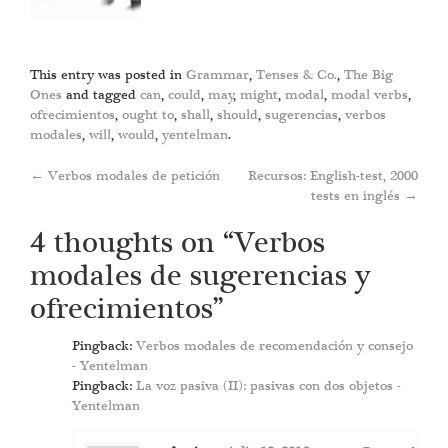
This entry was posted in
Grammar
,
Tenses & Co.
,
The Big
Ones
and tagged
can
,
could
,
may
,
might
,
modal
,
modal verbs
,
ofrecimientos
,
ought to
,
shall
,
should
,
sugerencias
,
verbos
modales
,
will
,
would
,
yentelman
.
Post
←
Verbos modales de petición
Recursos: English-test, 2000
tests en inglés
→
navigation
4 thoughts on “
Verbos
modales de sugerencias y
ofrecimientos
”
Pingback:
Verbos modales de recomendación y consejo
- Yentelman
Pingback:
La voz pasiva (II): pasivas con dos objetos -
Yentelman