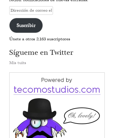
Dirección
de
correo
Suscribir
electrónico
Únete a otros 2.163 suscriptores
Sígueme en Twitter
Mis tuits