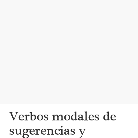
i
g
a
t
i
o
n
Verbos modales de
sugerencias y