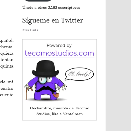
Únete a otros 2.163 suscriptores
Sígueme en Twitter
Mis tuits
spañol.
chenta.
iquiera
a
tenían
quinta
sde mi
cuatro
 cuente
Cochambre, mascota de Tecomo
Studios, like a Yentelman