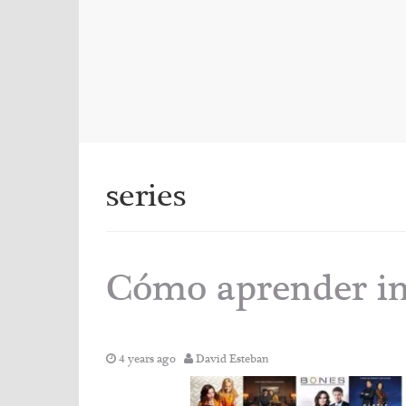
series
Cómo aprender ing
4 years ago
David Esteban