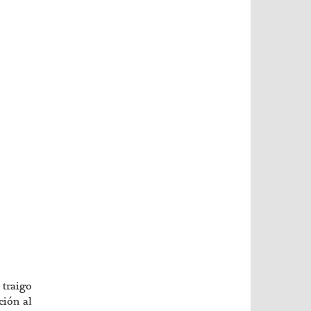
 traigo
ción al