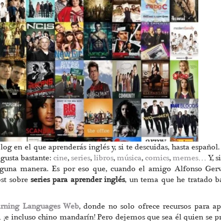
og en el que aprenderás inglés y, si te descuidas, hasta españo
 gusta bastante:
cine
,
series
,
libros
,
música
,
comics
,
memes
… Y, s
alguna manera. Es por eso que, cuando el amigo Alfonso Ger
ost sobre
series para aprender inglés
, un tema que he tratado b
arning Languages Web
, donde no solo ofrece recursos para a
 ¡e incluso chino mandarín! Pero dejemos que sea él quien se p