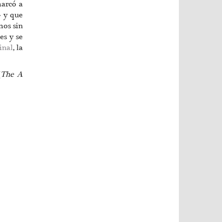
marcó a
» y que
mos sin
es y se
inal
, la
(
The A