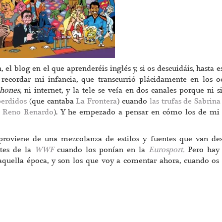
l blog en el que aprenderéis inglés y, si os descuidáis, hasta e
ecordar mi infancia, que transcurrió plácidamente en los o
hones
, ni internet, y la tele se veía en dos canales porque ni s
perdidos
(que cantaba
La Frontera
) cuando
las trufas de Sabrin
l Reno Renardo
). Y he empezado a pensar en cómo los de mi 
roviene de una mezcolanza de estilos y fuentes que van de
ates de la
WWF
cuando los ponían en la
Eurosport.
Pero hay 
 aquella época, y son los que voy a comentar ahora, cuando os