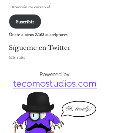
Dirección
de
correo
Suscribir
electrónico
Únete a otros 2.163 suscriptores
Sígueme en Twitter
Mis tuits