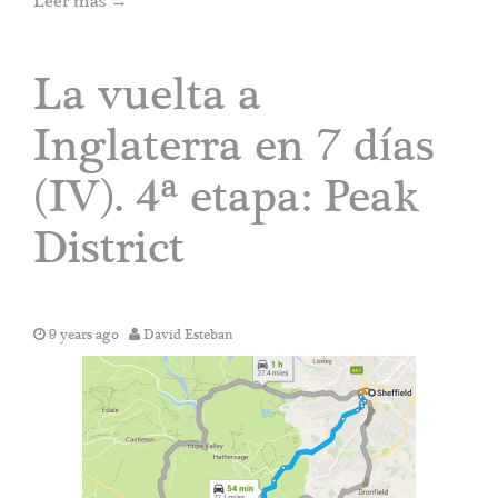
Leer más
→
La vuelta a
Inglaterra en 7 días
(IV). 4ª etapa: Peak
District
9 years ago
David Esteban