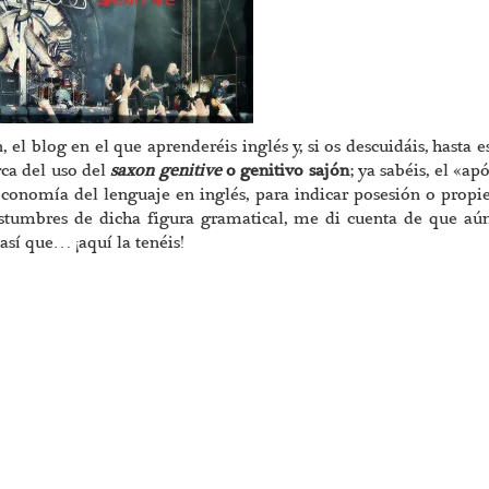
l blog en el que aprenderéis inglés y, si os descuidáis, hasta e
rca del uso del
saxon genitive
o genitivo sajón
; ya sabéis, el «ap
y economía del lenguaje en inglés, para indicar posesión o propi
stumbres de dicha figura gramatical, me di cuenta de que aú
sí que… ¡aquí la tenéis!