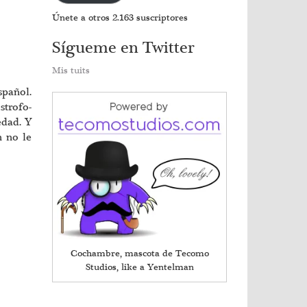
Únete a otros 2.163 suscriptores
Sígueme en Twitter
Mis tuits
spañol.
óstrofo-
edad. Y
n no le
Cochambre, mascota de Tecomo
Studios, like a Yentelman