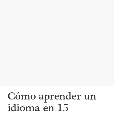
i
g
a
t
i
o
n
Cómo aprender un
idioma en 15