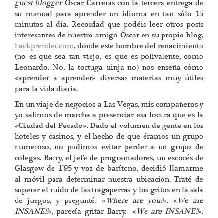
guest blogger
Óscar Carreras con la tercera entrega de
su manual para aprender un idioma en tan sólo 15
minutos al día. Recordad que podéis leer otros posts
interesantes de nuestro amigo Óscar en su propio blog,
hackprender.com
, donde este hombre del renacimiento
(no es que sea tan viejo, es que es polivalente, como
Leonardo. No, la tortuga ninja no) nos enseña cómo
«aprender a aprender» diversas materias muy útiles
para la vida diaria.
En un viaje de negocios a Las Vegas, mis compañeros y
yo salimos de marcha a presenciar esa locura que es la
«Ciudad del Pecado». Dado el volumen de gente en los
hoteles y casinos, y el hecho de que éramos un grupo
numeroso, no pudimos evitar perder a un grupo de
colegas. Barry, el jefe de programadores, un escocés de
Glasgow de 1’95 y voz de barítono, decidió llamarme
al móvil para determinar nuestra ubicación. Traté de
superar el ruido de las tragaperras y los gritos en la sala
de juegos, y pregunté: «
Where are you?
«. «
We are
INSANE!!
«, parecía gritar Barry. «
We are INSANE!!
«.