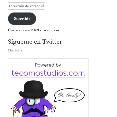
Dirección
de
correo
Suscribir
electrónico
Únete a otros 2.163 suscriptores
Sígueme en Twitter
Mis tuits