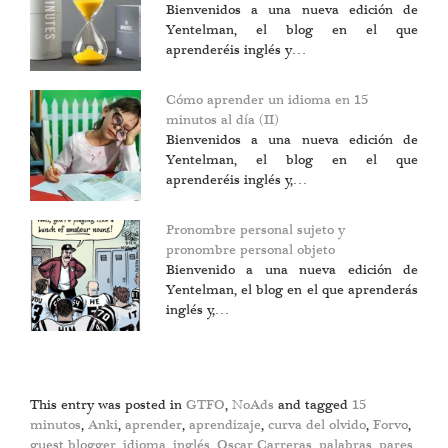
Bienvenidos a una nueva edición de
Yentelman, el blog en el que
aprenderéis inglés y…
Cómo aprender un idioma en 15
minutos al día (II)
Bienvenidos a una nueva edición de
Yentelman, el blog en el que
aprenderéis inglés y,…
Pronombre personal sujeto y
pronombre personal objeto
Bienvenido a una nueva edición de
Yentelman, el blog en el que aprenderás
inglés y,…
This entry was posted in
GTFO
,
NoAds
and tagged
15
minutos
,
Anki
,
aprender
,
aprendizaje
,
curva del olvido
,
Forvo
,
guest blogger
,
idioma
,
inglés
,
Oscar Carreras
,
palabras
,
pares