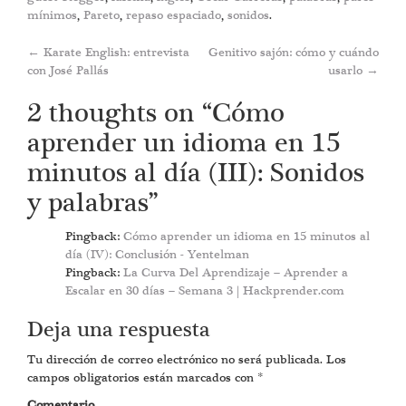
mínimos
,
Pareto
,
repaso espaciado
,
sonidos
.
Post
←
Karate English: entrevista
Genitivo sajón: cómo y cuándo
con José Pallás
usarlo
→
navigation
2 thoughts on “
Cómo
aprender un idioma en 15
minutos al día (III): Sonidos
y palabras
”
Pingback:
Cómo aprender un idioma en 15 minutos al
día (IV): Conclusión - Yentelman
Pingback:
La Curva Del Aprendizaje – Aprender a
Escalar en 30 días – Semana 3 | Hackprender.com
Deja una respuesta
Tu dirección de correo electrónico no será publicada.
Los
campos obligatorios están marcados con
*
Comentario