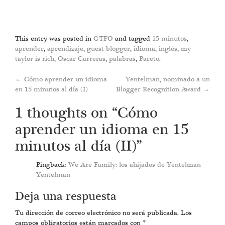
This entry was posted in
GTFO
and tagged
15 minutos
,
aprender
,
aprendizaje
,
guest blogger
,
idioma
,
inglés
,
my
taylor is rich
,
Oscar Carreras
,
palabras
,
Pareto
.
Post
←
Cómo aprender un idioma
Yentelman, nominado a un
en 15 minutos al día (I)
Blogger Recognition Award
→
navigation
1 thoughts on “
Cómo
aprender un idioma en 15
minutos al día (II)
”
Pingback:
We Are Family: los ahijados de Yentelman -
Yentelman
Deja una respuesta
Tu dirección de correo electrónico no será publicada.
Los
campos obligatorios están marcados con
*