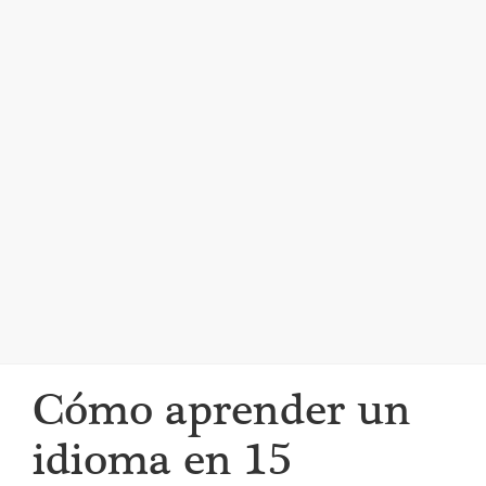
i
g
a
t
i
o
n
Cómo aprender un
idioma en 15