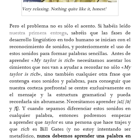
Very relaxing. Nothing quite like it, honest!
Pero el problema no es sólo el acento. Si habéis leído
nuestra primera entrega
, sabréis que las fases de
desarrollo lingüístico en todo humano se inician con el
reconocimiento de sonidos, y posteriormente el uso de
estos sonidos para formar palabras sencillas. Antes de
aprender «
My taylor is rich
» necesitamos asentar los
cimientos que nos van a ayudar a recordar no sólo «
My
taylor is rich
«, sino también cualquier otra frase que
contenga esos sonidos y palabras, para conseguir que
nuestra corteza prefrontal se centre exclusivamente en
el mensaje y la estructura gramatical y pueda
recordarla sin abrumarse. Necesitamos aprender /aɪ/ /ə/
y /ʧ/. Y cuando sepamos diferenciar estos sonidos en
cualquier palabra, entonces podremos empezar
a aprender que
taylor
es una persona que hace trajes y
que
rich
es Bill Gates (y no estoy intentando ser
metafórico,
nunca debemos aprender una palabra en