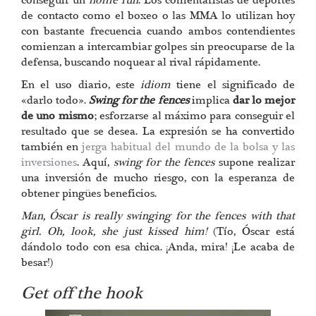
conseguir un
home run
. Los comentaristas de deportes
de contacto como el boxeo o las MMA lo utilizan hoy
con bastante frecuencia cuando ambos contendientes
comienzan a intercambiar golpes sin preocuparse de la
defensa, buscando noquear al rival rápidamente.
En el uso diario, este
idiom
tiene el significado de
«darlo todo».
Swing for the fences
implica
dar lo mejor
de uno mismo
; esforzarse al máximo para conseguir el
resultado que se desea. La expresión se ha convertido
también en
jerga habitual del mundo de la bolsa y las
inversiones
. Aquí,
swing for the fences
supone realizar
una inversión de mucho riesgo, con la esperanza de
obtener pingües beneficios.
Man, Óscar is really swinging for the fences with that
girl. Oh, look, she just kissed him!
(Tío, Óscar está
dándolo todo con esa chica. ¡Anda, mira! ¡Le acaba de
besar!)
Get off the hook