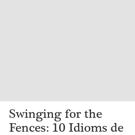
i
g
a
t
i
o
n
Swinging for the
Fences: 10 Idioms de