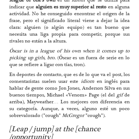
league of one’s own
es un
idiom
que se utiliza para
indicar que
alguien es muy superior al resto
en alguna
actividad. No he conseguido encontrar el origen de la
frase, pero el significado literal viene a dejar la idea
clara: alguien (o algún equipo) es tan bueno que
necesita una liga propia para competir, porque sus
rivales no están a la altura.
Óscar is in a league of his own when it comes up to
picking up girls, bro.
(Óscar es un fuera de serie en lo
que se refiere a ligar con tías, tron).
En deportes de contacto, que es de lo que va el post, los
comentaristas suelen usar este
idiom
en inglés para
hablar de gente como Jon Jones, Anderson Silva en sus
buenos tiempos, Michael «Venom» Page (el del
gif
de
arriba), Mayweather… Los mejores con diferencia en
su categoría. Aunque, a veces, alguno esté un poco
sobrevalorado (*cough*
McGregor
*cough*).
[Leap / jump] at the [chance
/opportunity]