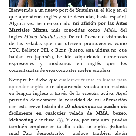
Bienvenido a un nuevo post de Yentelman, el blog en el
que aprenderás inglés y, si te descuidas, hasta español.
Alguna vez he mencionado
mi afición por las Artes
Marciales Mixtas
, más conocidas como
MMA
, del
inglés
Mixed Martial Arts
. De mi frecuente visionado
de las veladas que nos ofrecen promociones como
UFC, Bellator, PFL o Rizin (bueno, esta última no, que
hablan en japonés), he ido adquiriendo numerosas
expresiones y modismos en inglés que los
comentaristas de esos combates suelen emplear.
Siempre he dicho que
cualquier fuente es buena para
aprender inglés
e ir adquiriendo vocabulario realista
en lengua inglesa a través de la escucha activa. Aquí
pretendo demostrarte la veracidad de mi afirmación
con este breve listado de
10
idioms
que se pueden oir
facilmente en cualquier velada de MMA, boxeo,
kickboxing
o incluso
BJJ
.
Y que, por supuesto, puedes
también emplear en tu día a día en inglés. ¡Faltaría
más! Para demostrarlo, incluyo también algún