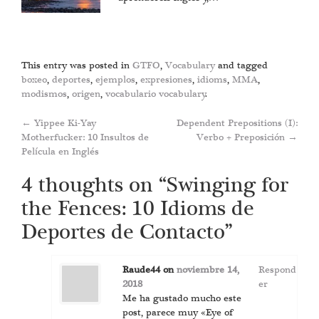
This entry was posted in
GTFO
,
Vocabulary
and tagged
boxeo
,
deportes
,
ejemplos
,
expresiones
,
idioms
,
MMA
,
modismos
,
origen
,
vocabulario vocabulary
.
Post
←
Yippee Ki-Yay
Dependent Prepositions (I):
Motherfucker: 10 Insultos de
Verbo + Preposición
→
navigation
Película en Inglés
4 thoughts on “
Swinging for
the Fences: 10 Idioms de
Deportes de Contacto
”
Raude44
on
noviembre 14,
Respond
2018
er
Me ha gustado mucho este
post, parece muy «Eye of