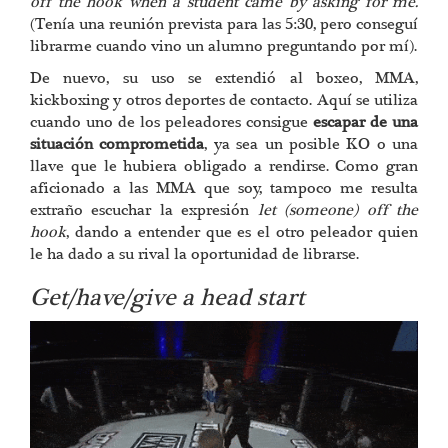
off the hook when a student came by asking for me.
(Tenía una reunión prevista para las 5:30, pero conseguí
librarme cuando vino un alumno preguntando por mí).
De nuevo, su uso se extendió al boxeo, MMA,
kickboxing y otros deportes de contacto. Aquí se utiliza
cuando uno de los peleadores consigue
escapar de una
situación comprometida
, ya sea un posible KO o una
llave que le hubiera obligado a rendirse. Como gran
aficionado a las MMA que soy, tampoco me resulta
extraño escuchar la expresión
let (someone) off the
hook
, dando a entender que es el otro peleador quien
le ha dado a su rival la oportunidad de librarse.
Get/have/give a head start