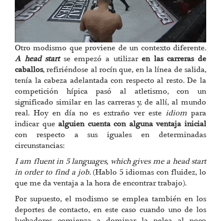
Otro modismo que proviene de un contexto diferente.
A head start
se empezó a utilizar
en las carreras de
caballos
, refiriéndose al rocín que, en la línea de salida,
tenía la cabeza adelantada con respecto al resto. De la
competición hípica pasó al atletismo, con un
significado similar en las carreras y, de allí, al mundo
real. Hoy en día no es extraño ver este
idiom
para
indicar que
alguien cuenta con alguna ventaja inicial
con respecto a sus iguales en determinadas
circunstancias:
I am fluent in 5 languages, which gives me a head start
in order to find a job.
(Hablo 5 idiomas con fluidez, lo
que me da ventaja a la hora de encontrar trabajo).
Por supuesto, el modismo se emplea también en los
deportes de contacto, en este caso cuando uno de los
luchadores comienza a dominar la pelea al poco