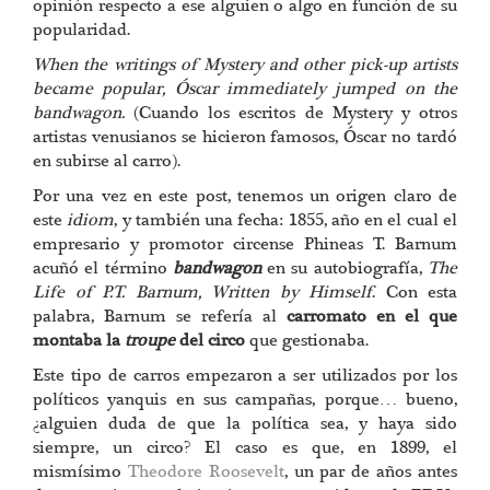
opinión respecto a ese alguien o algo en función de su
popularidad.
When the writings of Mystery and other pick-up artists
became popular, Óscar immediately jumped on the
bandwagon.
(Cuando los escritos de Mystery y otros
artistas venusianos se hicieron famosos, Óscar no tardó
en subirse al carro).
Por una vez en este post, tenemos un origen claro de
este
idiom
, y también una fecha: 1855, año en el cual el
empresario y promotor circense Phineas T. Barnum
acuñó el término
bandwagon
en su autobiografía,
The
Life of P.T. Barnum, Written by Himself
. Con esta
palabra, Barnum se refería al
carromato en el que
montaba la
troupe
del circo
que gestionaba.
Este tipo de carros empezaron a ser utilizados por los
políticos yanquis en sus campañas, porque… bueno,
¿alguien duda de que la política sea, y haya sido
siempre, un circo? El caso es que, en 1899, el
mismísimo
Theodore Roosevelt
, un par de años antes