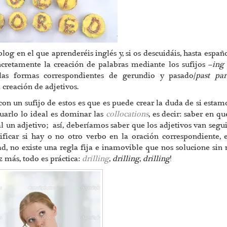
og en el que aprenderéis inglés y, si os descuidáis, hasta españ
cretamente la creación de palabras mediante los sufijos –
ing
 las formas correspondientes de gerundio y pasado/
past par
 creación de adjetivos.
n un sufijo de estos es que es puede crear la duda de si estam
uarlo lo ideal es dominar las
collocations
, es decir: saber en qu
l un adjetivo; así, deberíamos saber que los adjetivos van segu
ificar si hay o no otro verbo en la oración correspondiente, e
d, no existe una regla fija e inamovible que nos solucione sin
z más, todo es práctica:
drilling
,
drilling
,
drilling
!