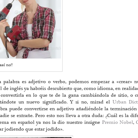
así no!!
a palabra es adjetivo o verbo, podemos empezar a «crear» n
el de inglés ya habréis descubierto que, como idioma, en realida
 convertirla en lo que te de la gana cambiándola de sitio, o 
ándote un nuevo significado. Y si no, mirad el
Urban Dict
bra puede convertirse en adjetivo añadiéndole la terminació
nadie se extrañe. Pero esto nos lleva a otra duda: ¿Cuál es la dif
lema en español ya nos la dio nuestro insigne
Premio Nobel
,
ar jodiendo que estar jodido».