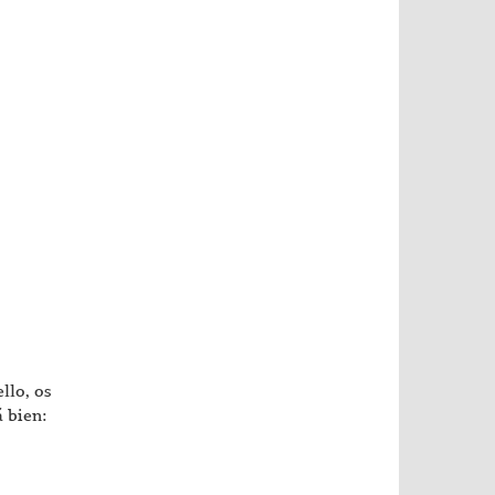
llo, os
á bien: