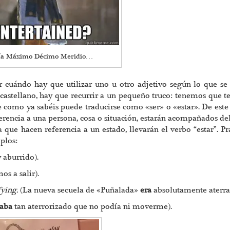
ecía Máximo Décimo Meridio…
guir cuándo hay que utilizar uno u otro adjetivo según lo que se
 castellano, hay que recurrir a un pequeño truco: tenemos que t
e como ya sabéis puede traducirse como «ser» o «estar». De est
eferencia a una persona, cosa o situación, estarán acompañados de
ya que hacen referencia a un estado, llevarán el verbo “estar”. Pr
mplos:
aburrido).
s a salir).
ying.
(La nueva secuela de «Puñalada»
era
absolutamente aterra
taba
tan aterrorizado que no podía ni moverme).