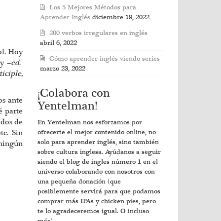
Los 5 Mejores Métodos para
Aprender Inglés
diciembre 19, 2022
200 verbos irregulares en inglés
abril 6, 2022
ol. Hoy
Cómo aprender inglés viendo series
y –
ed
.
marzo 23, 2022
ticiple
,
¡Colabora con
os ante
Yentelman!
é parte
idos de
En Yentelman nos esforzamos por
tc. Sin
ofrecerte el mejor contenido online, no
solo para aprender inglés, sino también
 ningún
sobre cultura inglesa. Ayúdanos a seguir
siendo el blog de ingles número 1 en el
universo colaborando con nosotros con
una pequeña donación (que
posiblemente servirá para que podamos
comprar más IPAs y chicken pies, pero
te lo agradeceremos igual. O incluso