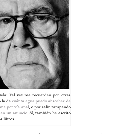
Cela: Tal vez me recuerden por otras
o la de
cuánta agua puedo absorber de
na por vía anal
, o por salir zampando
o
en un anuncio
. Sí, también he escrito
os libros…