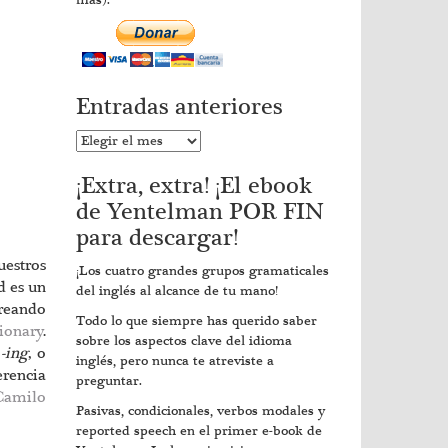
más).
Entradas anteriores
Entradas
anteriores
¡Extra, extra! ¡El ebook
de Yentelman POR FIN
para descargar!
uestros
¡Los cuatro grandes grupos gramaticales
d es un
del inglés al alcance de tu mano!
creando
Todo lo que siempre has querido saber
ionary
.
sobre los aspectos clave del idioma
n
-ing
, o
inglés, pero nunca te atreviste a
erencia
preguntar.
Camilo
Pasivas, condicionales, verbos modales y
reported speech en el primer e-book de