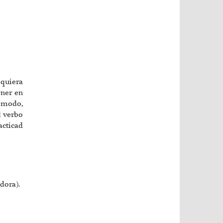
 quiera
ener en
e modo,
l verbo
acticad
dora).