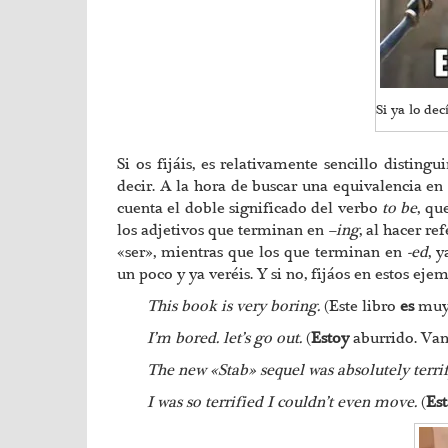
Si ya lo d
Si os fijáis, es relativamente sencillo distin
decir. A la hora de buscar una equivalencia en
cuenta el doble significado del verbo
to be
, qu
los adjetivos que terminan en
–ing
, al hacer r
«ser», mientras que los que terminan en
-ed
, 
un poco y ya veréis. Y si no, fijáos en estos eje
This book is very boring.
(Este libro
es
muy 
I’m bored. let’s go out.
(
Estoy
aburrido. Vamo
The new «Stab» sequel was absolutely terrif
I was so terrified I couldn’t even move.
(
Es