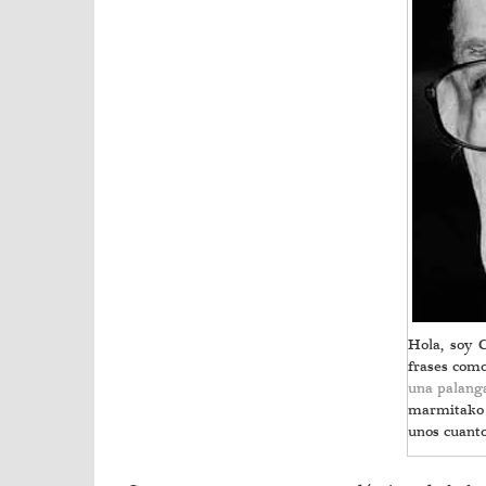
Hola, soy 
frases com
una palanga
marmitak
unos cuant