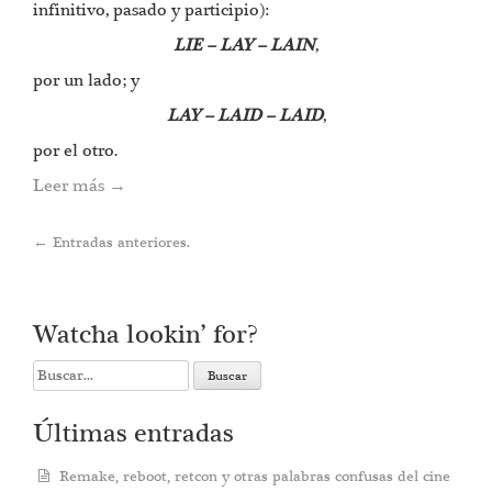
infinitivo, pasado y participio):
LIE – LAY – LAIN
,
por un lado; y
LAY – LAID – LAID
,
por el otro.
Leer más
→
Post
←
Entradas anteriores.
navigation
Watcha lookin’ for?
Search
for:
Últimas entradas
Remake, reboot, retcon y otras palabras confusas del cine