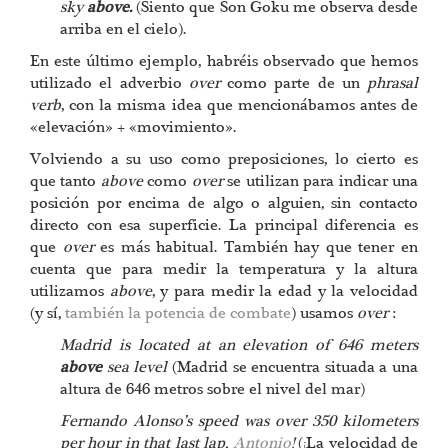
sky
above.
(Siento que Son Goku me observa desde
arriba en el cielo).
En este último ejemplo, habréis observado que hemos
utilizado el adverbio
over
como parte de un
phrasal
verb
, con la misma idea que mencionábamos antes de
«elevación» + «movimiento».
Volviendo a su uso como preposiciones, lo cierto es
que tanto
above
como
over
se utilizan para indicar una
posición por encima de algo o alguien, sin contacto
directo con esa superficie. La principal diferencia es
que
over
es más habitual. También hay que tener en
cuenta que para medir la temperatura y la altura
utilizamos
above
, y para medir la edad y la velocidad
(y sí,
también la potencia de combate
) usamos
over
:
Madrid is located at an elevation of 646 meters
above
sea level
(Madrid se encuentra situada a una
altura de 646 metros sobre el nivel del mar)
Fernando Alonso’s speed was over 350 kilometers
per hour in that last lap,
Antonio
!
(¡La velocidad de