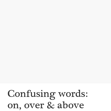
i
g
a
t
i
o
n
Confusing words:
on, over & above