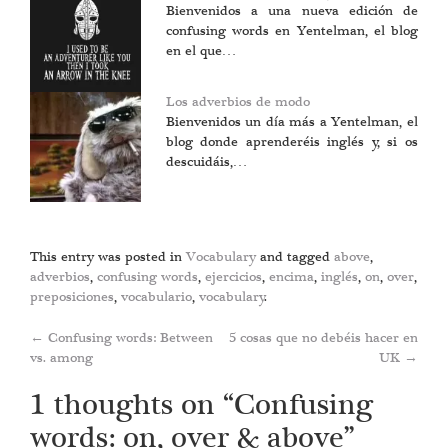
Bienvenidos a una nueva edición de
confusing words en Yentelman, el blog
en el que…
Los adverbios de modo
Bienvenidos un día más a Yentelman, el
blog donde aprenderéis inglés y, si os
descuidáis,…
This entry was posted in
Vocabulary
and tagged
above
,
adverbios
,
confusing words
,
ejercicios
,
encima
,
inglés
,
on
,
over
,
preposiciones
,
vocabulario
,
vocabulary
.
Post
←
Confusing words: Between
5 cosas que no debéis hacer en
vs. among
UK
→
navigation
1 thoughts on “
Confusing
words: on, over & above
”