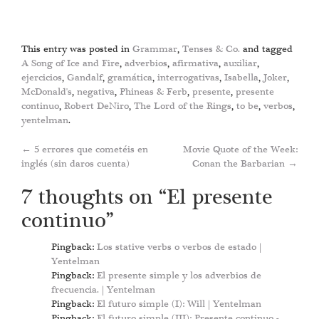
This entry was posted in
Grammar
,
Tenses & Co.
and tagged
A Song of Ice and Fire
,
adverbios
,
afirmativa
,
auxiliar
,
ejercicios
,
Gandalf
,
gramática
,
interrogativas
,
Isabella
,
Joker
,
McDonald's
,
negativa
,
Phineas & Ferb
,
presente
,
presente
continuo
,
Robert DeNiro
,
The Lord of the Rings
,
to be
,
verbos
,
yentelman
.
Post
←
5 errores que cometéis en
Movie Quote of the Week:
inglés (sin daros cuenta)
Conan the Barbarian
→
navigation
7 thoughts on “
El presente
continuo
”
Pingback:
Los stative verbs o verbos de estado |
Yentelman
Pingback:
El presente simple y los adverbios de
frecuencia. | Yentelman
Pingback:
El futuro simple (I): Will | Yentelman
Pingback:
El futuro simple (III): Presente continuo -