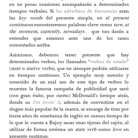
en no pocas ocasiones acompañarán a determinados
tiempos verbales. Si
los adverbios de frecuencia
eran
las
key words
del presente simple, en el
present
continuous
encontraremos palabras clave como
now
,
at
the moment
,
currently
,
nowadays
… que nos darán a
entender que estamos ante uno de los casos
comentados arriba.
Asimismo, debemos tener presente que hay
determinados verbos, los llamados “
verbos de estado
”
(
state
o
stative verbs
), que no siempre podrán utilizarse
en tiempos continuos. Un ejemplo muy notorio y
conocido de un mal uso de este tipo de verbos lo
muestra la famosa campaña de publicidad que sacó
(con gran éxito, por cierto) McDonald’s tiempo atrás,
donde su
I’m lovin’ it
, además de convertirse en el
slogan más popular de la marca, se encarga de tirar por
tierra años de enseñanza de inglés en menos tiempo de
lo que le cuesta a Rajoy sacar unas tijeras del cajón, al
utilizar de forma errónea un
state verb
como
love
en
presente continuo.