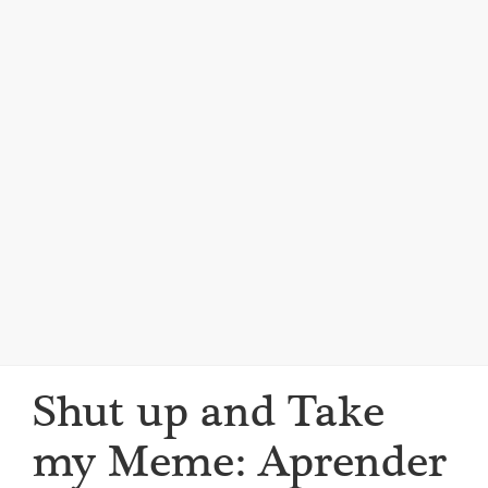
i
g
a
t
i
o
n
Shut up and Take
my Meme: Aprender