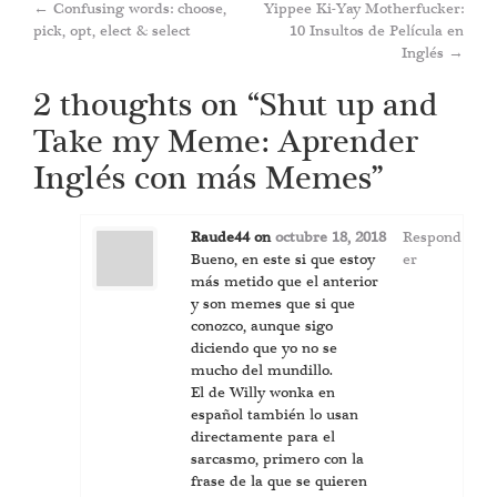
Post
←
Confusing words: choose,
Yippee Ki-Yay Motherfucker:
pick, opt, elect & select
10 Insultos de Película en
navigation
Inglés
→
2 thoughts on “
Shut up and
Take my Meme: Aprender
Inglés con más Memes
”
Raude44
on
octubre 18, 2018
Respond
Bueno, en este si que estoy
er
más metido que el anterior
y son memes que si que
conozco, aunque sigo
diciendo que yo no se
mucho del mundillo.
El de Willy wonka en
español también lo usan
directamente para el
sarcasmo, primero con la
frase de la que se quieren