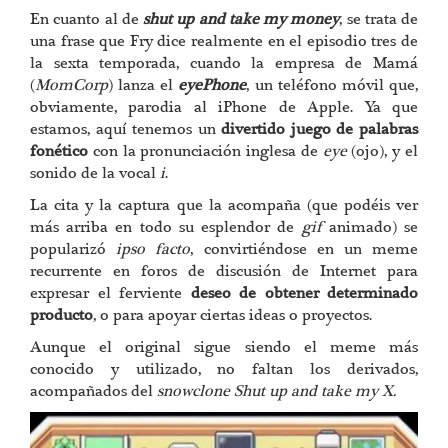
En cuanto al de
shut up and take my money
, se trata de
una frase que Fry dice realmente en el episodio tres de
la sexta temporada, cuando la empresa de Mamá
(
MomCorp
) lanza el
eyePhone
, un teléfono móvil que,
obviamente, parodia al iPhone de Apple. Ya que
estamos, aquí tenemos un
divertido juego de palabras
fonético
con la pronunciación inglesa de
eye
(ojo), y el
sonido de la vocal
i
.
La cita y la captura que la acompaña (que podéis ver
más arriba en todo su esplendor de
gif
animado) se
popularizó
ipso facto
, convirtiéndose en un meme
recurrente en foros de discusión de Internet para
expresar el ferviente
deseo de obtener determinado
producto
, o para apoyar ciertas ideas o proyectos.
Aunque el original sigue siendo el meme más
conocido y utilizado, no faltan los derivados,
acompañados del
snowclone Shut up and take my X.