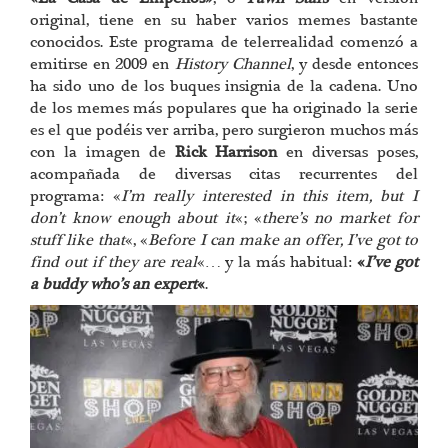
original, tiene en su haber varios memes bastante
conocidos. Este programa de telerrealidad comenzó a
emitirse en 2009 en
History Channel
, y desde entonces
ha sido uno de los buques insignia de la cadena. Uno
de los memes más populares que ha originado la serie
es el que podéis ver arriba, pero surgieron muchos más
con la imagen de
Rick Harrison
en diversas poses,
acompañada de diversas citas recurrentes del
programa: «
I’m really interested in this item, but I
don’t know enough about it
«; «
there’s no market for
stuff like that
«, «
Before I can make an offer, I’ve got to
find out if they are real
«… y la más habitual:
«
I’ve got
a buddy who’s an expert
«
.